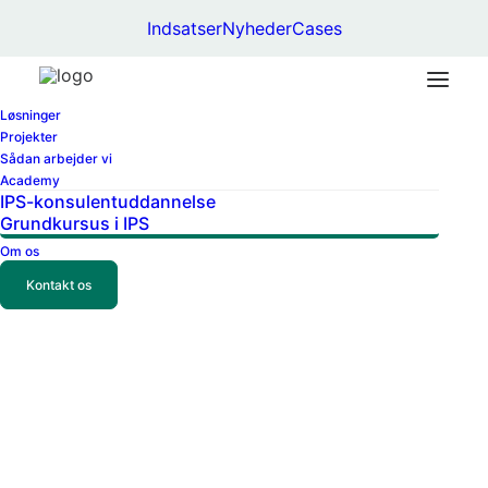
Indsatser
Nyheder
Cases
Løsninger
Projekter
Home
Sådan arbejder vi
Nyheder
Academy
IPS-konsulentuddannelse
Grundkursus i IPS
Om os
Kontakt os
Sammen med navneskiftet til Simply
Guiding og introduktionen af nye
indsatser, lancerer vi en ny hjemmeside –
www.simplyguiding.dk.
6. oktober 2024
By
Ulrik Lund-Sørensen