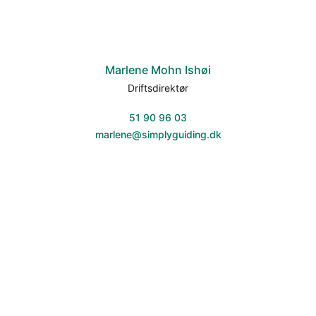
Marlene Mohn Ishøi
Driftsdirektør
51 90 96 03
marlene@simplyguiding.dk