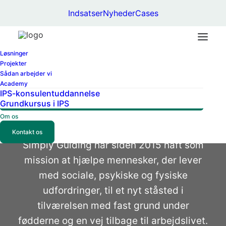
Indsatser
Nyheder
Cases
Løsninger
Projekter
Sådan arbejder vi
Academy
IPS-konsulentuddannelse
Grundkursus i IPS
Vi hjælper mennesker
Om os
tilbage til arbejdslivet
Kontakt os
Simply Guiding har siden 2015 haft som
mission at hjælpe mennesker, der lever
med sociale, psykiske og fysiske
udfordringer, til et nyt ståsted i
tilværelsen med fast grund under
fødderne og en vej tilbage til arbejdslivet.