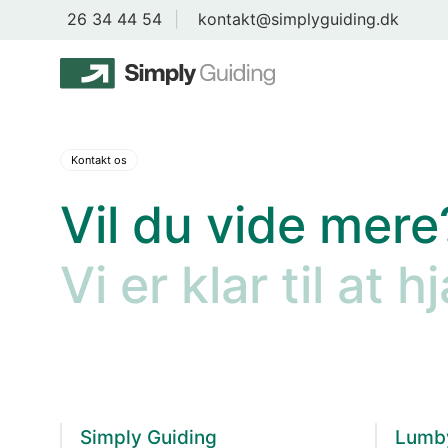
26 34 44 54
|
kontakt@simplyguiding.dk
Kontakt os
Vil du vide mere
Vi er klar til at 
Simply Guiding
Lumby