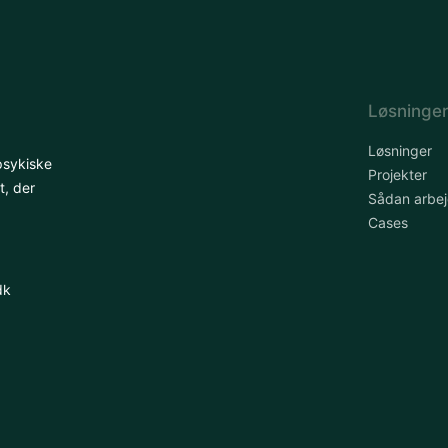
Løsninge
Løsninger
psykiske
Projekter
t, der
Sådan arbej
Cases
dk