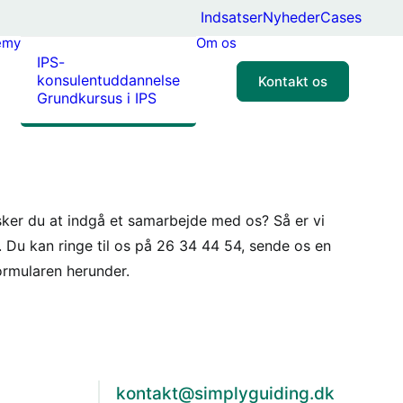
Indsatser
Nyheder
Cases
emy
Om os
IPS-
konsulentuddannelse
Kontakt os
Grundkursus i IPS
sker du at indgå et samarbejde med os? Så er vi
re. Du kan ringe til os på 26 34 44 54, sende os en
ormularen herunder.
kontakt@simplyguiding.dk