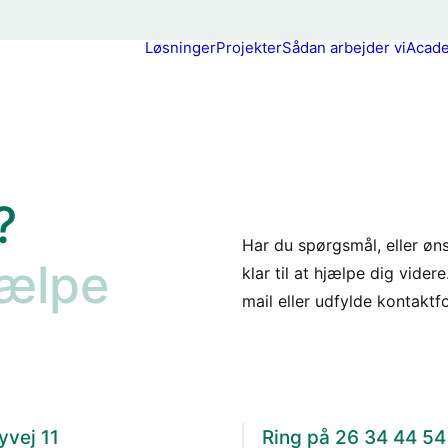
Løsninger
Projekter
Sådan arbejder vi
Acad
?
Har du spørgsmål, eller øn
hjælpe
klar til at hjælpe dig vide
mail eller udfylde kontaktf
vej 11
Ring på 26 34 44 54